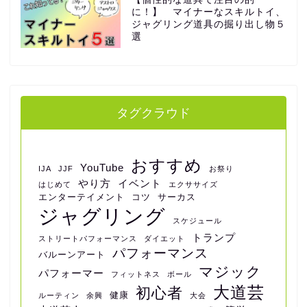
に！】 マイナーなスキルトイ、
ジャグリング道具の掘り出し物５
選
タグクラウド
おすすめ
YouTube
IJA
JJF
お祭り
やり方
イベント
はじめて
エクササイズ
エンターテイメント
コツ
サーカス
ジャグリング
スケジュール
トランプ
ストリートパフォーマンス
ダイエット
パフォーマンス
バルーンアート
マジック
パフォーマー
フィットネス
ボール
大道芸
初心者
健康
ルーティン
余興
大会