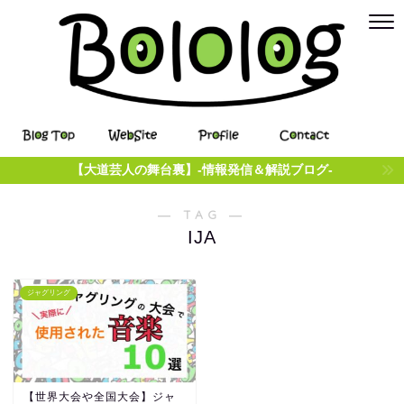
【大道芸人の舞台裏】-情報発信＆解説ブログ-
― TAG ―
IJA
ジャグリング
【世界大会や全国大会】ジャ