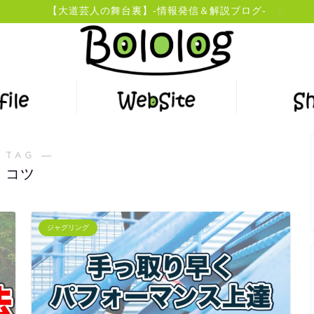
【大道芸人の舞台裏】-情報発信＆解説ブログ-
 TAG ―
コツ
ジャグリング