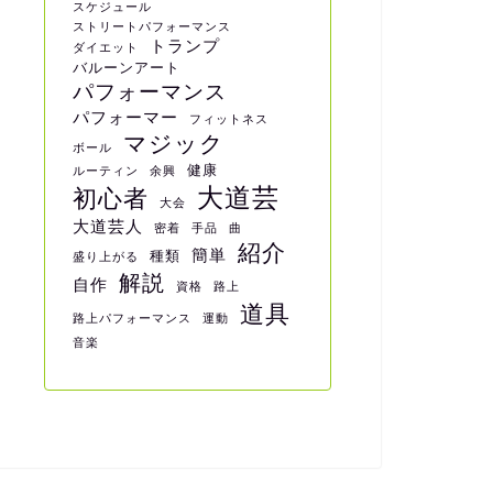
スケジュール
ストリートパフォーマンス
トランプ
ダイエット
バルーンアート
パフォーマンス
パフォーマー
フィットネス
マジック
ボール
健康
ルーティン
余興
大道芸
初心者
大会
大道芸人
密着
手品
曲
紹介
簡単
種類
盛り上がる
解説
自作
資格
路上
道具
路上パフォーマンス
運動
音楽