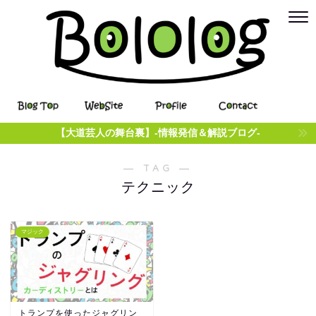
【大道芸人の舞台裏】-情報発信＆解説ブログ-
― TAG ―
テクニック
マジック
トランプを使ったジャグリン