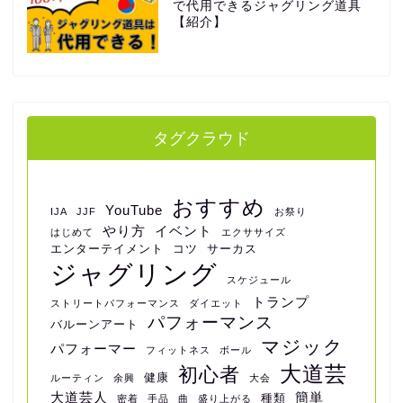
で代用できるジャグリング道具
【紹介】
タグクラウド
おすすめ
YouTube
IJA
JJF
お祭り
やり方
イベント
はじめて
エクササイズ
エンターテイメント
コツ
サーカス
ジャグリング
スケジュール
トランプ
ストリートパフォーマンス
ダイエット
パフォーマンス
バルーンアート
マジック
パフォーマー
フィットネス
ボール
大道芸
初心者
健康
ルーティン
余興
大会
大道芸人
簡単
種類
密着
手品
曲
盛り上がる