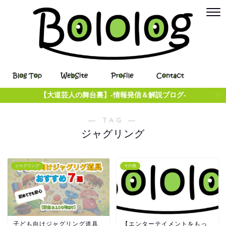
【大道芸人の舞台裏】-情報発信＆解説ブログ-
― TAG ―
ジャグリング
ジャグリング
その他
子ども向けジャグリング道具
【エンターテイメントをもっ