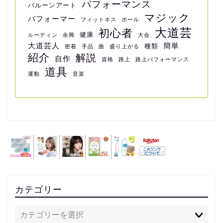
パフォーマンス
バルーンアート
マジック
パフォーマー
フィットネス
ボール
大道芸
初心者
健康
ルーティン
余興
大会
大道芸人
簡単
種類
密着
手品
曲
盛り上がる
紹介
解説
自作
資格
路上
路上パフォーマンス
道具
運動
音楽
カテゴリー